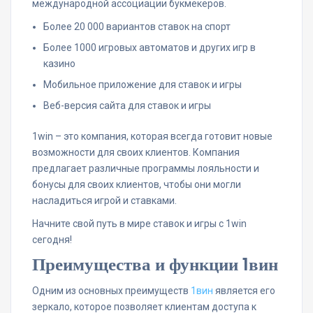
международной ассоциации букмекеров.
Более 20 000 вариантов ставок на спорт
Более 1000 игровых автоматов и других игр в
казино
Мобильное приложение для ставок и игры
Веб-версия сайта для ставок и игры
1win – это компания, которая всегда готовит новые
возможности для своих клиентов. Компания
предлагает различные программы лояльности и
бонусы для своих клиентов, чтобы они могли
насладиться игрой и ставками.
Начните свой путь в мире ставок и игры с 1win
сегодня!
Преимущества и функции 1вин
Одним из основных преимуществ
1вин
является его
зеркало, которое позволяет клиентам доступа к