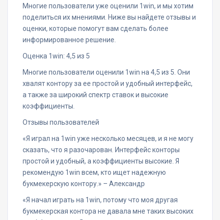
Многие пользователи уже оценили 1win, и мы хотим
поделиться их мнениями. Ниже вы найдете отзывы и
оценки, которые помогут вам сделать более
информированное решение.
Оценка 1win: 4,5 из 5
Многие пользователи оценили 1win на 4,5 из 5. Они
хвалят контору за ее простой и удобный интерфейс,
а также за широкий спектр ставок и высокие
коэффициенты.
Отзывы пользователей
«Я играл на 1win уже несколько месяцев, и я не могу
сказать, что я разочарован. Интерфейс конторы
простой и удобный, а коэффициенты высокие. Я
рекомендую 1win всем, кто ищет надежную
букмекерскую контору.» – Александр
«Я начал играть на 1win, потому что моя другая
букмекерская контора не давала мне таких высоких