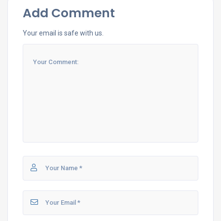
Add Comment
Your email is safe with us.