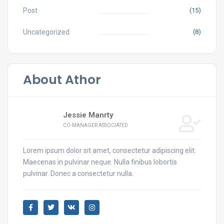
Post
(15)
Uncategorized
(8)
About Athor
Jessie Manrty
CO-MANAGER ASSOCIATED
Lorem ipsum dolor sit amet, consectetur adipiscing elit.
Maecenas in pulvinar neque. Nulla finibus lobortis
pulvinar. Donec a consectetur nulla.