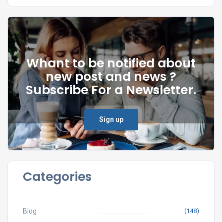
Whant to be notified about
new post and news ?
Subscribe For a Newsletter.
Sign up
Categories
Blog
(148)