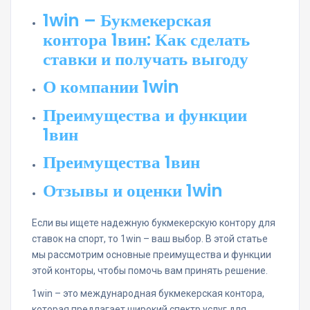
1win – Букмекерская
контора 1вин: Как сделать
ставки и получать выгоду
О компании 1win
Преимущества и функции
1вин
Преимущества 1вин
Отзывы и оценки 1win
Если вы ищете надежную букмекерскую контору для
ставок на спорт, то 1win – ваш выбор. В этой статье
мы рассмотрим основные преимущества и функции
этой конторы, чтобы помочь вам принять решение.
1win – это международная букмекерская контора,
которая предлагает широкий спектр услуг для