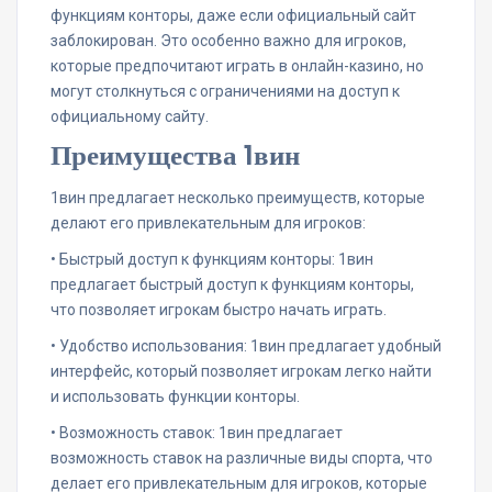
функциям конторы, даже если официальный сайт
заблокирован. Это особенно важно для игроков,
которые предпочитают играть в онлайн-казино, но
могут столкнуться с ограничениями на доступ к
официальному сайту.
Преимущества 1вин
1вин предлагает несколько преимуществ, которые
делают его привлекательным для игроков:
• Быстрый доступ к функциям конторы: 1вин
предлагает быстрый доступ к функциям конторы,
что позволяет игрокам быстро начать играть.
• Удобство использования: 1вин предлагает удобный
интерфейс, который позволяет игрокам легко найти
и использовать функции конторы.
• Возможность ставок: 1вин предлагает
возможность ставок на различные виды спорта, что
делает его привлекательным для игроков, которые