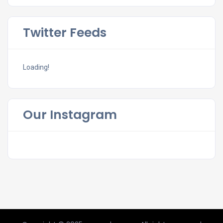
Twitter Feeds
Loading!
Our Instagram