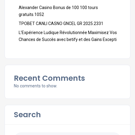
Alexander Casino Bonus de 100 100 tours
gratuits.1052
TPOBET CANLI CASNO GNCEL GR 2025.2331
L’Expérience Ludique Révolutionnée Maximisez Vos
Chances de Succès avec betify et des Gains Excepti
Recent Comments
No comments to show.
Search