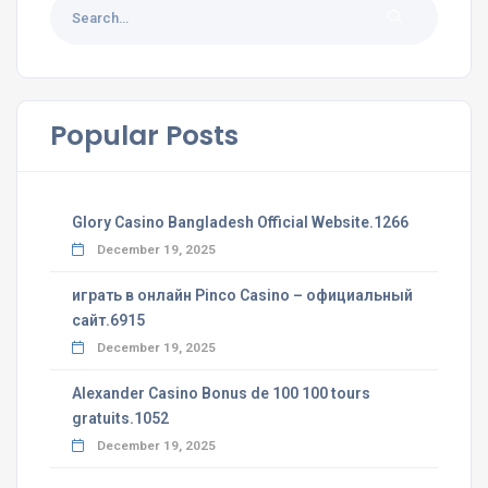
Popular Posts
Glory Casino Bangladesh Official Website.1266
December 19, 2025
играть в онлайн Pinco Casino – официальный
сайт.6915
December 19, 2025
Alexander Casino Bonus de 100 100 tours
gratuits.1052
December 19, 2025