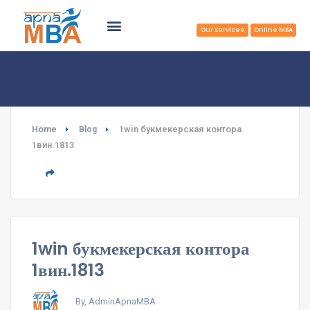
Common Application Form
Select College & Apply
Apply Now at Zero/Reduced Cost
TOP MBA COLLEGES
Our Services
Online MBA
Home
1win букмекерская контора
Blog
1вин.1813
Share
1win букмекерская контора
1вин.1813
By, AdminApnaMBA