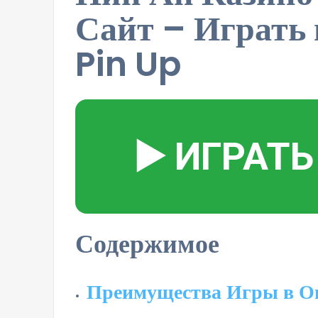
Сайт – Играть
Pin Up
▶️ ИГРАТЬ
Содержимое
Преимущества Игры в О