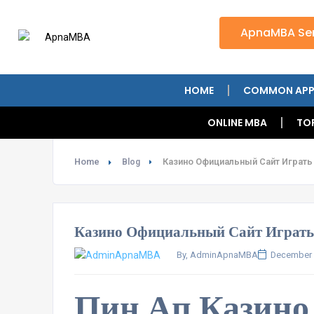
ApnaMBA Ser
HOME
COMMON APP
ONLINE MBA
TO
Home
Казино Официальный Сайт Играть в
Blog
Казино Официальный Сайт Играть 
By, AdminApnaMBA
December 
Пин Ап Казин