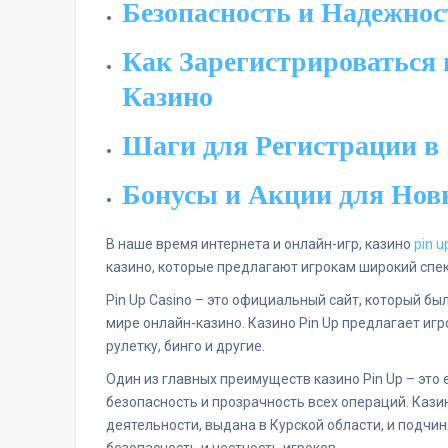
Безопасность и Надежнос
Как Зарегистрироваться 
Казино
Шаги для Регистрации в
Бонусы и Акции для Нов
В наше время интернета и онлайн-игр, казино
pin u
казино, которые предлагают игрокам широкий спек
Pin Up Casino – это официальный сайт, который был
мире онлайн-казино. Казино Pin Up предлагает игр
рулетку, бинго и другие.
Один из главных преимуществ казино Pin Up – это
безопасность и прозрачность всех операций. Кази
деятельности, выдана в Курской области, и подчи
безопасность и честность игроков.