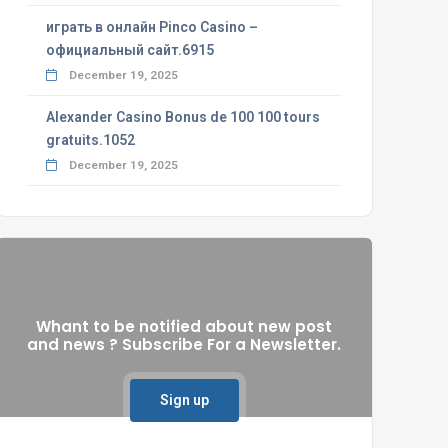
играть в онлайн Pinco Casino –
официальный сайт.6915
December 19, 2025
Alexander Casino Bonus de 100 100 tours
gratuits.1052
December 19, 2025
Whant to be notified about new post
and news ? Subscribe For a Newsletter.
Sign up