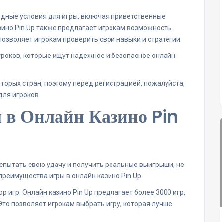
годные условия для игры, включая приветственные
зино Pin Up также предлагает игрокам возможность
 позволяет игрокам проверить свои навыки и стратегии.
игроков, которые ищут надежное и безопасное онлайн-
оторых стран, поэтому перед регистрацией, пожалуйста,
для игроков.
в Онлайн Казино Pin
 испытать свою удачу и получить реальные выигрыши, не
преимущества игры в онлайн казино Pin Up.
игр. Онлайн казино Pin Up предлагает более 3000 игр,
 Это позволяет игрокам выбрать игру, которая лучше