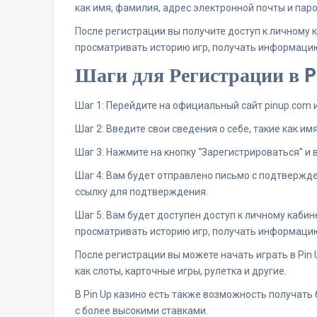
как имя, фамилия, адрес электронной почты и паро
После регистрации вы получите доступ к личному 
просматривать историю игр, получать информацию 
Шаги для Регистрации в P
Шаг 1: Перейдите на официальный сайт pinup.com 
Шаг 2: Введите свои сведения о себе, такие как им
Шаг 3: Нажмите на кнопку “Зарегистрироваться” и 
Шаг 4: Вам будет отправлено письмо с подтвержде
ссылку для подтверждения.
Шаг 5: Вам будет доступен доступ к личному кабин
просматривать историю игр, получать информацию 
После регистрации вы можете начать играть в Pin U
как слоты, карточные игры, рулетка и другие.
В Pin Up казино есть также возможность получать 
с более высокими ставками.