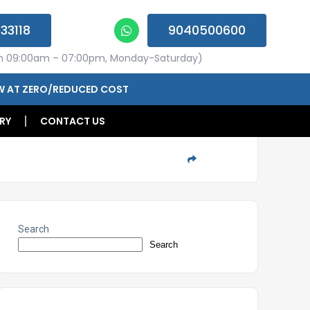
33118
9040500600
n 09:00am – 07:00pm, Monday-Saturday)
W AT ZERO/REDUCED COST
RY
CONTACT US
Share
Search
Search