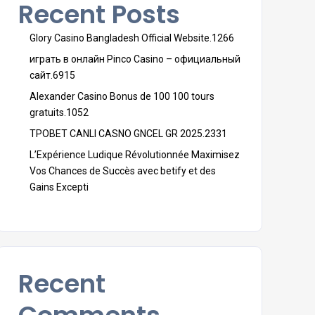
Recent Posts
Glory Casino Bangladesh Official Website.1266
играть в онлайн Pinco Casino – официальный
сайт.6915
Alexander Casino Bonus de 100 100 tours
gratuits.1052
TPOBET CANLI CASNO GNCEL GR 2025.2331
L’Expérience Ludique Révolutionnée Maximisez
Vos Chances de Succès avec betify et des
Gains Excepti
Recent