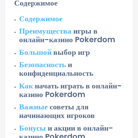
Содержимое
Содержимое
Преимущества
игры в
онлайн-казино Pokerdom
Большой
выбор игр
Безопасность
и
конфиденциальность
Как
начать играть в онлайн-
казино Pokerdom
Важные
советы для
начинающих игроков
Бонусы
и акции в онлайн-
казино Pokerdom