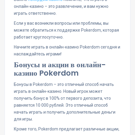
онлайн-казино – это развлечение, и вам нужно
играть ответственно.
Если у вас возникли вопросы или проблемы, вы
можете обратиться к поддержке Pokerdom, которая
работает круглосуточно.
Начните играть в онлайн-казино Pokerdom сегодня и
наслаждайтесь играми!
Бонусы и акции в онлайн-
казино Pokerdom
Бонусы в Pokerdom – это отличный способ начать
играть в онлайн-казино. Новый игрок может
получить бонус в 100% от первого депозита, что
равняется 10 000 рублей. Это отличный способ
начать играть и получить дополнительные деньги
для игры.
Кроме того, Pokerdom предлагает различные акции,