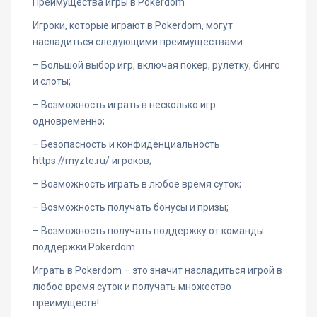
Преимущества игры в Pokerdom
Игроки, которые играют в Pokerdom, могут
насладиться следующими преимуществами:
– Большой выбор игр, включая покер, рулетку, бинго
и слоты;
– Возможность играть в несколько игр
одновременно;
– Безопасность и конфиденциальность
https://myzte.ru/ игроков;
– Возможность играть в любое время суток;
– Возможность получать бонусы и призы;
– Возможность получать поддержку от команды
поддержки Pokerdom.
Играть в Pokerdom – это значит насладиться игрой в
любое время суток и получать множество
преимуществ!