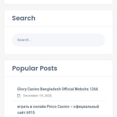
Search
Popular Posts
Glory Casino Bangladesh Official Website.1266
December 19, 2025
играть в онлайн Pinco Casino – официальный
сайт.6915