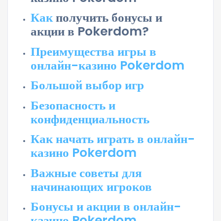
Как
получить бонусы и
акции в Pokerdom?
Преимущества игры в
онлайн-казино Pokerdom
Большой выбор игр
Безопасность и
конфиденциальность
Как начать играть в онлайн-
казино Pokerdom
Важные советы для
начинающих игроков
Бонусы и акции в онлайн-
казино Pokerdom