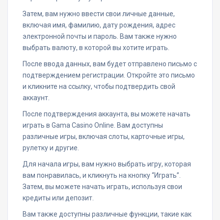
Затем, вам нужно ввести свои личные данные,
включая имя, фамилию, дату рождения, адрес
электронной почты и пароль. Вам также нужно
выбрать валюту, в которой вы хотите играть.
После ввода данных, вам будет отправлено письмо с
подтверждением регистрации. Откройте это письмо
и кликните на ссылку, чтобы подтвердить свой
аккаунт.
После подтверждения аккаунта, вы можете начать
играть в Gama Casino Online. Вам доступны
различные игры, включая слоты, карточные игры,
рулетку и другие.
Для начала игры, вам нужно выбрать игру, которая
вам понравилась, и кликнуть на кнопку “Играть”.
Затем, вы можете начать играть, используя свои
кредиты или депозит.
Вам также доступны различные функции, такие как