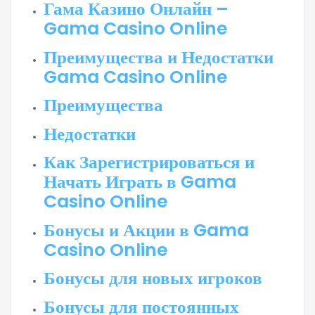
Гама Казино Онлайн –
Gama Casino Online
Преимущества и Недостатки
Gama Casino Online
Преимущества
Недостатки
Как Зарегистрироваться и
Начать Играть в Gama
Casino Online
Бонусы и Акции в Gama
Casino Online
Бонусы для новых игроков
Бонусы для постоянных