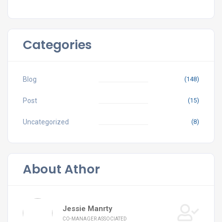
Categories
Blog
(148)
Post
(15)
Uncategorized
(8)
About Athor
Jessie Manrty
CO-MANAGER ASSOCIATED