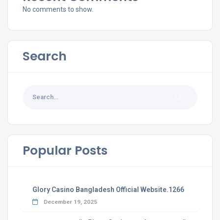
No comments to show.
Search
Popular Posts
Glory Casino Bangladesh Official Website.1266
December 19, 2025