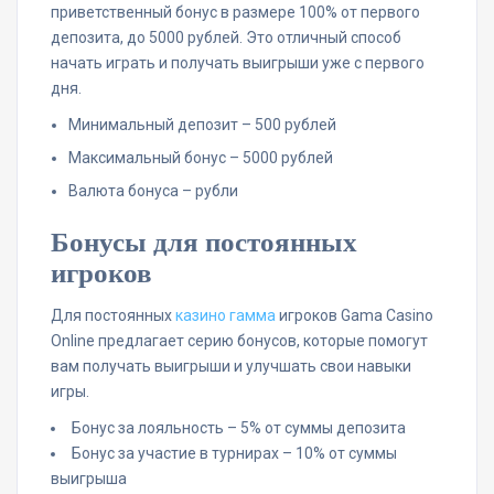
приветственный бонус в размере 100% от первого
депозита, до 5000 рублей. Это отличный способ
начать играть и получать выигрыши уже с первого
дня.
Минимальный депозит – 500 рублей
Максимальный бонус – 5000 рублей
Валюта бонуса – рубли
Бонусы для постоянных
игроков
Для постоянных
казино гамма
игроков Gama Casino
Online предлагает серию бонусов, которые помогут
вам получать выигрыши и улучшать свои навыки
игры.
Бонус за лояльность – 5% от суммы депозита
Бонус за участие в турнирах – 10% от суммы
выигрыша