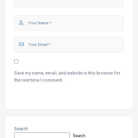
Save my name, email, and website in this browser for
the next time I comment.
Search
Search