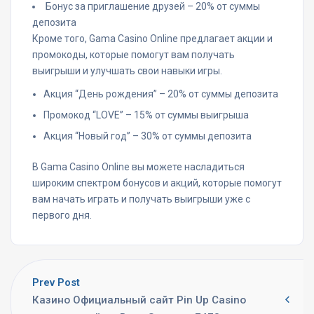
Бонус за приглашение друзей – 20% от суммы
депозита
Кроме того, Gama Casino Online предлагает акции и
промокоды, которые помогут вам получать
выигрыши и улучшать свои навыки игры.
Акция “День рождения” – 20% от суммы депозита
Промокод “LOVE” – 15% от суммы выигрыша
Акция “Новый год” – 30% от суммы депозита
В Gama Casino Online вы можете насладиться
широким спектром бонусов и акций, которые помогут
вам начать играть и получать выигрыши уже с
первого дня.
Prev Post
Казино Официальный сайт Pin Up Casino