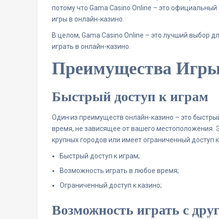
потому что Gama Casino Online – это официальный 
игры в онлайн-казино.
В целом, Gama Casino Online – это лучший выбор 
играть в онлайн-казино.
Преимущества Игры
Быстрый доступ к играм
Один из преимуществ онлайн-казино – это быстрый
время, не зависящее от вашего местоположения. Э
крупных городов или имеет ограниченный доступ к
Быстрый доступ к играм;
Возможность играть в любое время;
Ограниченный доступ к казино;
Возможность играть с дру