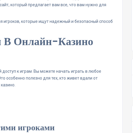
сайт, который предлагает вам все, что вам нужно для
для игроков, которые ищут надежный и безопасный способ
 В Онлайн-Казино
 доступ к играм. Вы можете начать играть в любое
то особенно полезно для тех, кто живет вдали от
 казино.
гими игроками