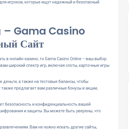
р для игроков, которые ищут надежный и безопасный
н – Gama Casino
ный Сайт
ь в онлайн-казино, то Gama Casino Online – ваш выбор.
вам широкий спектр игр, включая слоты, карточные игры
е деньги, а также на тестовые балансы, чтобы
т также предлагает вам различные бонусы и акции,
ает безопасность и конфиденциальность вашей
шифрования и защиты. Вы можете быть уверены, что
 развлечениям. Вам не нужно искать другие сайты,