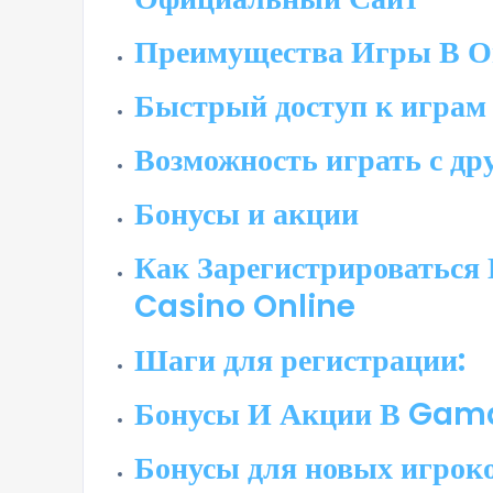
Преимущества Игры В О
Быстрый доступ к играм
Возможность играть с д
Бонусы и акции
Как Зарегистрироваться
Casino Online
Шаги для регистрации:
Бонусы И Акции В Gam
Бонусы для новых игрок