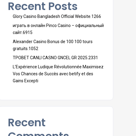
Recent Posts
Glory Casino Bangladesh Official Website.1266
играть в онлайн Pinco Casino – официальный
сайт.6915
Alexander Casino Bonus de 100 100 tours
gratuits.1052
TPOBET CANLI CASNO GNCEL GR 2025.2331
L’Expérience Ludique Révolutionnée Maximisez
Vos Chances de Succès avec betify et des
Gains Excepti
Recent