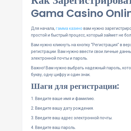
Как Зарегистрирова
Gama Casino Onli
Для начала,
гамма казино
вам нужно зарегистриро
простой и быстрый процесс, который займет не бол
Вам нужно кликнуть на кнопку “Регистрация” в ве
регистрации. Вам нужно ввести свои личные данн
электронной почты и пароль.
Важно! Вам нужно выбрать надежный пароль, кот
букву, одну цифру и один знак.
Шаги для регистрации:
1. Введите ваше имя и фамилию.
2. Введите вашу дату рождения.
3. Введите ваш адрес электронной почты.
4. Введите ваш пароль.