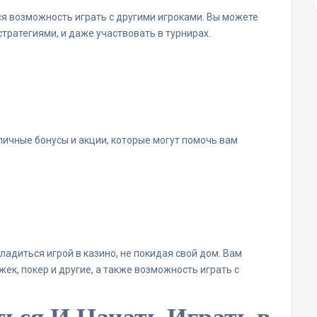
я возможность играть с другими игроками. Вы можете
тратегиями, и даже участвовать в турнирах.
личные бонусы и акции, которые могут помочь вам
ладиться игрой в казино, не покидая свой дом. Вам
ек, покер и другие, а также возможность играть с