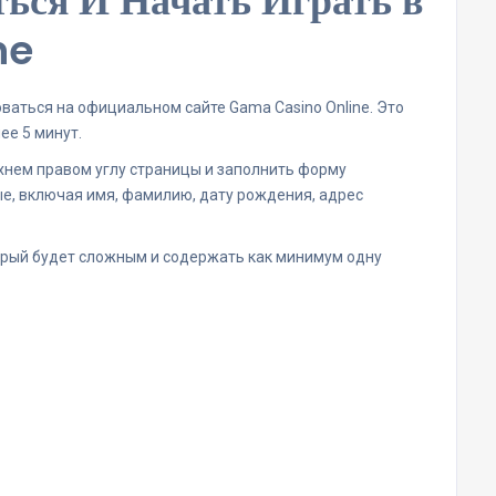
ться И Начать Играть в
ne
ваться на официальном сайте Gama Casino Online. Это
ее 5 минут.
рхнем правом углу страницы и заполнить форму
ые, включая имя, фамилию, дату рождения, адрес
орый будет сложным и содержать как минимум одну