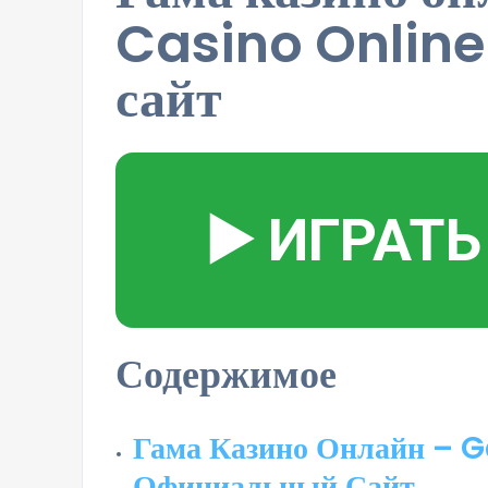
Casino Online
сайт
▶️ ИГРАТЬ
Содержимое
Гама Казино Онлайн – 
Официальный Сайт