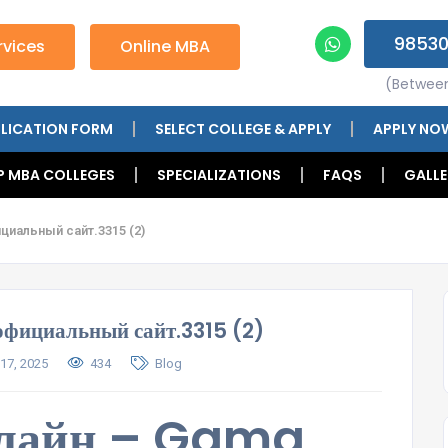
98530
vices
Online MBA
(Betwee
LICATION FORM
SELECT COLLEGE & APPLY
APPLY NO
P MBA COLLEGES
SPECIALIZATIONS
FAQS
GALLE
ициальный сайт.3315 (2)
фициальный сайт.3315 (2)
17, 2025
434
Blog
нлайн – Gama