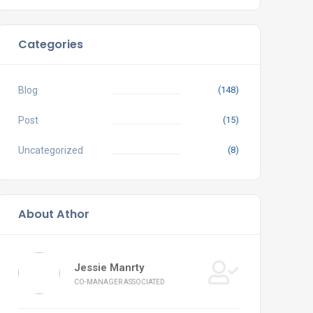
Categories
Blog
(148)
Post
(15)
Uncategorized
(8)
About Athor
Jessie Manrty
CO-MANAGER ASSOCIATED