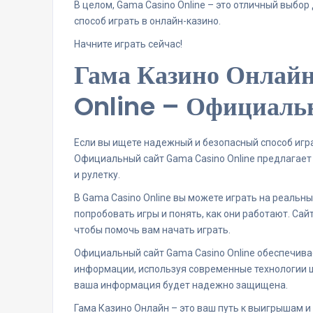
В целом, Gama Casino Online – это отличный выбо
способ играть в онлайн-казино.
Начните играть сейчас!
Гама Казино Онлай
Online – Официаль
Если вы ищете надежный и безопасный способ играт
Официальный сайт Gama Casino Online предлагает 
и рулетку.
В Gama Casino Online вы можете играть на реальны
попробовать игры и понять, как они работают. Сай
чтобы помочь вам начать играть.
Официальный сайт Gama Casino Online обеспечив
информации, используя современные технологии 
ваша информация будет надежно защищена.
Гама Казино Онлайн – это ваш путь к выигрышам и