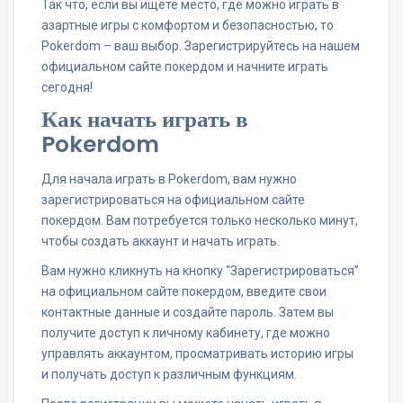
Так что, если вы ищете место, где можно играть в
азартные игры с комфортом и безопасностью, то
Pokerdom – ваш выбор. Зарегистрируйтесь на нашем
официальном сайте покердом и начните играть
сегодня!
Как начать играть в
Pokerdom
Для начала играть в Pokerdom, вам нужно
зарегистрироваться на официальном сайте
покердом. Вам потребуется только несколько минут,
чтобы создать аккаунт и начать играть.
Вам нужно кликнуть на кнопку “Зарегистрироваться”
на официальном сайте покердом, введите свои
контактные данные и создайте пароль. Затем вы
получите доступ к личному кабинету, где можно
управлять аккаунтом, просматривать историю игры
и получать доступ к различным функциям.