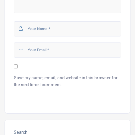
Save my name, email, and website in this browser for
the next time I comment.
Search