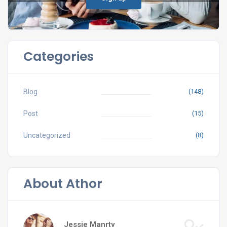
Categories
Blog
(148)
Post
(15)
Uncategorized
(8)
About Athor
Jessie Manrty