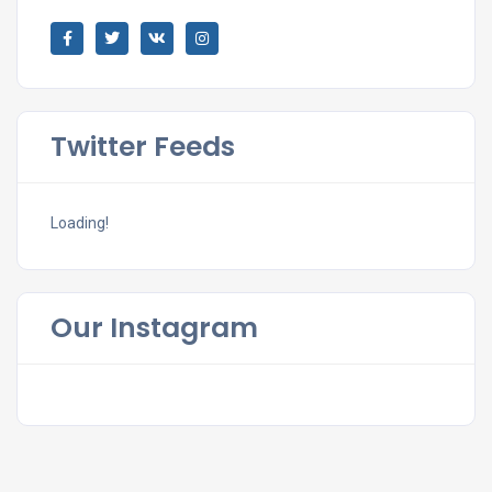
Twitter Feeds
Loading!
Our Instagram