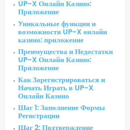
UP-X Онлайн Казино:
Приложение
Уникальные функции и
возможности UP-X онлайн
казино: приложение
Преимущества и Недостатки
UP-X Онлайн Казино:
Приложение
Как Зарегистрироваться и
Начать Играть в UP-X
Онлайн Казино
Шаг 1: Заполнение Формы
Регистрации
Шаг 2: Подтверждение