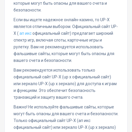
которые могут быть опасны для вашего счета и
безопасности.
Если вы ищете надежное онлайн-казино, то UP-X
является отличным выбором. Официальный сайт UP-
X (
ап икс
официальный сайт) предлагает широкий
спектр игр, включая слоты, карточные игры и
рулетку. Вам не рекомендуется использовать
фальшивые сайты, которые могут быть опасны для
вашего счета и безопасности.
Вам рекомендуется использовать только
официальный сайт UP-X (up x официальный сайт)
или зеркало UP-X (up x зеркало) для доступа к играм
и функциям. Это обеспечит безопасность
транзакций и защиту вашего счета.
Важно! Не используйте фальшивые сайты, которые
могут быть опасны для вашего счета и безопасности.
Только официальный сайт UP-X (ап икс
официальный сайт) или зеркало UP-X (up x зеркало)