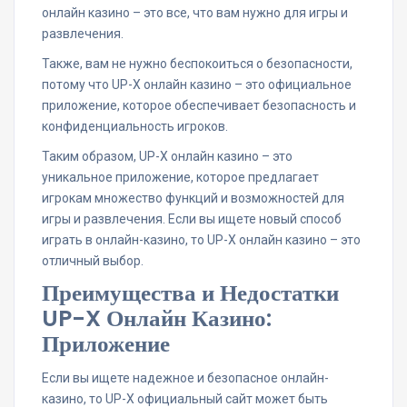
онлайн казино – это все, что вам нужно для игры и
развлечения.
Также, вам не нужно беспокоиться о безопасности,
потому что UP-X онлайн казино – это официальное
приложение, которое обеспечивает безопасность и
конфиденциальность игроков.
Таким образом, UP-X онлайн казино – это
уникальное приложение, которое предлагает
игрокам множество функций и возможностей для
игры и развлечения. Если вы ищете новый способ
играть в онлайн-казино, то UP-X онлайн казино – это
отличный выбор.
Преимущества и Недостатки
UP-X Онлайн Казино:
Приложение
Если вы ищете надежное и безопасное онлайн-
казино, то UP-X официальный сайт может быть