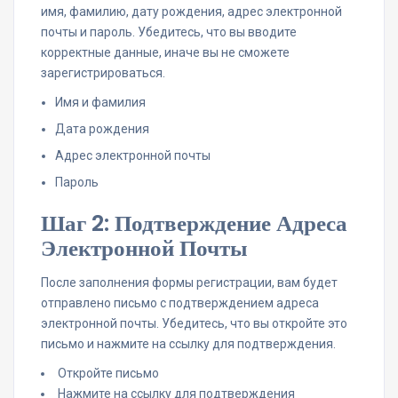
имя, фамилию, дату рождения, адрес электронной
почты и пароль. Убедитесь, что вы вводите
корректные данные, иначе вы не сможете
зарегистрироваться.
Имя и фамилия
Дата рождения
Адрес электронной почты
Пароль
Шаг 2: Подтверждение Адреса
Электронной Почты
После заполнения формы регистрации, вам будет
отправлено письмо с подтверждением адреса
электронной почты. Убедитесь, что вы откройте это
письмо и нажмите на ссылку для подтверждения.
Откройте письмо
Нажмите на ссылку для подтверждения