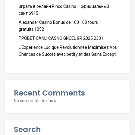
играть в онлайн Pinco Casino – официальный
сайт.6915
Alexander Casino Bonus de 100 100 tours
gratuits.1052
TPOBET CANLI CASNO GNCEL GR 2025.2331
L’Expérience Ludique Révolutionnée Maximisez Vos
Chances de Succès avec betify et des Gains Excepti
Recent Comments
No comments to show.
Search