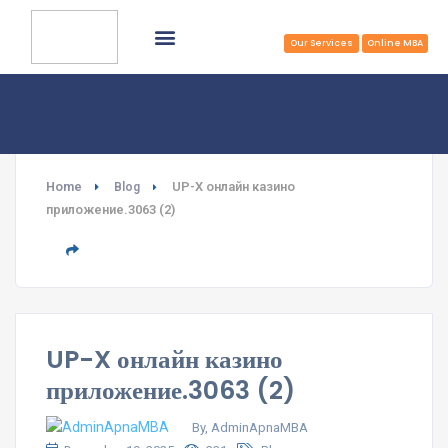
Common Application Form
Select College & Apply
Apply Now at Zero/Reduced Cost
TOP MBA COLLEGES
Our Services
Online MBA
Home
UP-X онлайн казино
Blog
приложение.3063 (2)
Share
UP-X онлайн казино
приложение.3063 (2)
By, AdminApnaMBA