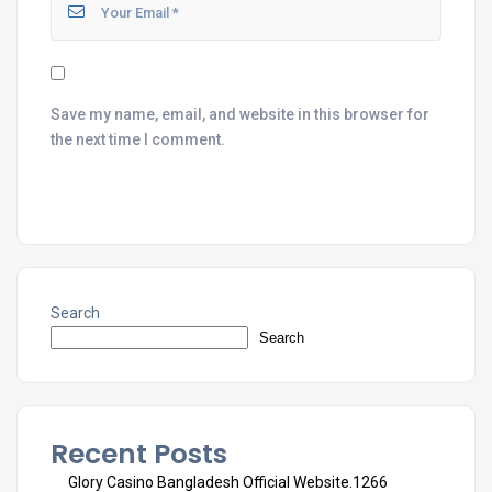
Save my name, email, and website in this browser for
the next time I comment.
Search
Search
Recent Posts
Glory Casino Bangladesh Official Website.1266