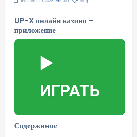
December 19, 2025
331
Blog
UP-X онлайн казино –
приложение
▶️
ИГРАТЬ
Содержимое