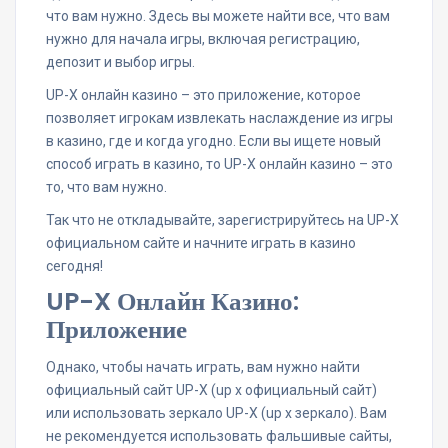
что вам нужно. Здесь вы можете найти все, что вам
нужно для начала игры, включая регистрацию,
депозит и выбор игры.
UP-X онлайн казино – это приложение, которое
позволяет игрокам извлекать наслаждение из игры
в казино, где и когда угодно. Если вы ищете новый
способ играть в казино, то UP-X онлайн казино – это
то, что вам нужно.
Так что не откладывайте, зарегистрируйтесь на UP-X
официальном сайте и начните играть в казино
сегодня!
UP-X Онлайн Казино:
Приложение
Однако, чтобы начать играть, вам нужно найти
официальный сайт UP-X (up x официальный сайт)
или использовать зеркало UP-X (up x зеркало). Вам
не рекомендуется использовать фальшивые сайты,